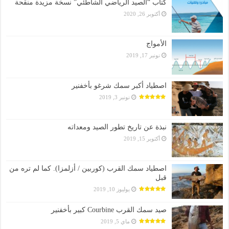
كتاب “الصيد الرياضي الشاطئي” نسخة مزيدة منقحة
أكتوبر 26, 2020
الأمواج
نونبر 17, 2019
اصطياد أكبر سمك شرغو بأخفنير
نونبر 3, 2019
نبذة عن تاريخ تطور الصيد ومعداته
أكتوبر 15, 2019
اصطياد سمك القرب (كوربين / أزلمزا). كما لم تره من
قبل
يوليوز 10, 2019
صيد سمك القرب Courbine كبير بأخفنير
ماي 5, 2019