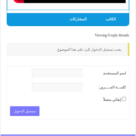
الكاتب
المشاركات
Viewing 0 reply threads
يجب تسجيل الدخول للرد على هذا الموضوع.
اسم المستخدم:
كلمـــة المــــرور:
إبقائي متصلاً
تسجيل الدخول