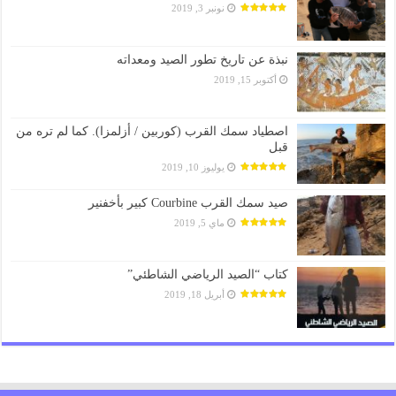
نونبر 3, 2019
نبذة عن تاريخ تطور الصيد ومعداته
أكتوبر 15, 2019
اصطياد سمك القرب (كوربين / أزلمزا). كما لم تره من
قبل
يوليوز 10, 2019
صيد سمك القرب Courbine كبير بأخفنير
ماي 5, 2019
كتاب “الصيد الرياضي الشاطئي”
أبريل 18, 2019