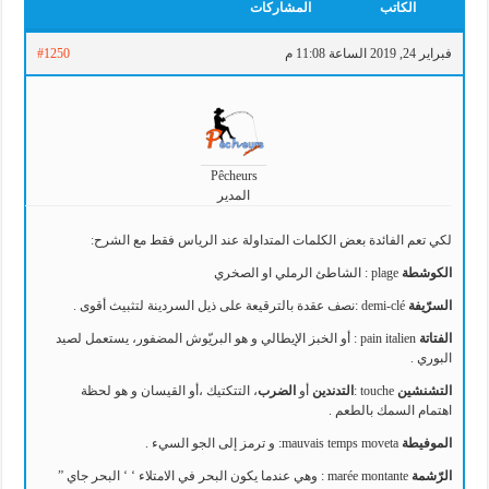
الكاتب
المشاركات
فبراير 24, 2019 الساعة 11:08 م
#1250
Pêcheurs
المدير
لكي تعم الفائدة بعض الكلمات المتداولة عند الرياس فقط مع الشرح:
الكوشطة
plage : الشاطئ الرملي او الصخري
السرّيفة
demi-clé :نصف عقدة بالترقيعة على ذيل السردينة لتثبيث أقوى .
الفتاتة
pain italien : أو الخبز الإيطالي و هو البريّوش المضفور، يستعمل لصيد
البوري .
التشنشين
touche :
التدندين
أو
الضرب
، التتكتيك ،أو القيسان و هو لحظة
اهتمام السمك بالطعم .
الموفيطة
mauvais temps moveta: و ترمز إلى الجو السيء .
الرّشمة
marée montante : وهي عندما يكون البحر في الامتلاء ‘ ‘ البحر جاي ”