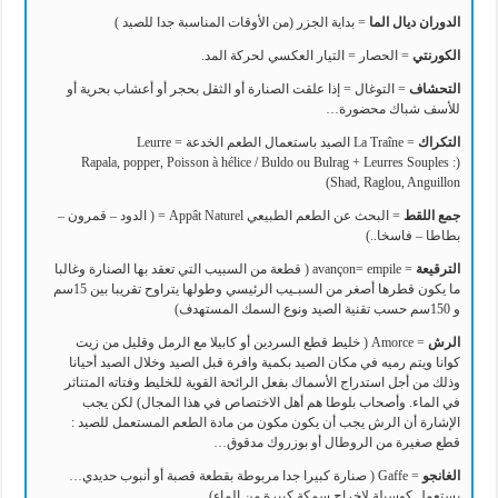
الدوران ديال الما
= بداية الجزر (من الأوقات المناسبة جدا للصيد )
الكورنتي
= الحصار = التيار العكسي لحركة المد.
التحشاف
= التوغال = إذا علقت الصنارة أو الثقل بحجر أو أعشاب بحرية أو
للأسف شباك محضورة…
التكراك
= La Traîne الصيد باستعمال الطعم الخدعة = Leurre
(Rapala, popper, Poisson à hélice / Buldo ou Bulrag + Leurres Souples :
Shad, Raglou, Anguillon)
جمع اللقط
= البحث عن الطعم الطبيعي Appât Naturel = ( الدود – قمرون –
بطاطا – فاسخا..)
الترقيعة
= avançon= empile ( قطعة من السبيب التي تعقد بها الصنارة وغالبا
ما يكون قطرها أصغر من السبـيب الرئيسي وطولها يتراوح تقريبا بين 15سم
و 150سم حسب تقنية الصيد ونوع السمك المستهدف)
الرش
= Amorce ( خليط قطع السردين أو كابيلا مع الرمل وقليل من زيت
كوانا ويتم رميه في مكان الصيد بكمية وافرة قبل الصيد وخلال الصيد أحيانا
وذلك من أجل استدراج الأسماك بفعل الرائحة القوية للخليط وفتاته المتناثر
في الماء. وأصحاب بلوطا هم أهل الاختصاص في هذا المجال) لكن يجب
الإشارة أن الرش يجب أن يكون مكون من مادة الطعم المستعمل للصيد :
قطع صغيرة من الروطال أو بوزروك مدقوق…
الغانجو
= Gaffe ( صنارة كبيرا جدا مربوطة بقطعة قصبة أو أنبوب حديدي…
يستعمل كوسيلة لإخراج سمكة كبيرة من الماء)