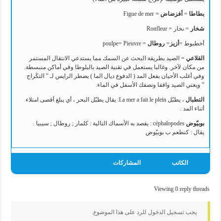
بطاطا
=
أفزضاض
= Figue de mer
شخار
= نخار = Ronfleur
أخطبوط =
أزيز
=
روطال
= poulpe= Pieuvre
القلاعي
= الصيد بطريقة البحث عن السمك مما يستدعي الانتقال المستمر
من مكان لآخر. وغالبا يستعمل في تقنية الصيد بالبلوطا وفي أماكن منبسطة.
وفي أغلب الأحيان بفعل المد ( الدفوع ديال الما ) يضطر الرايس لـ ” التڭراج
” ويعني الصيد واقفا ونصفك الأسفل في الماء.
التطبال
، يطبّل La mer a fait le plein: يقال يطبّل البحر ، أي يبلغ أقصى امتلاء
أثناء المد .
بوبيّوض
céphalopodes : يقصد به الأسماك التالية : كلمار ; روطال ; سيبيا .
يقال : كنطعم ب بوبيّوض
الكاتب
المشاركات
Viewing 0 reply threads
يجب تسجيل الدخول للرد على هذا الموضوع.