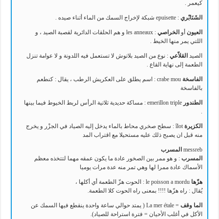
كيعمر .
الشَنَابْري
: epuisette شبكة لإخراج السمك من الماء أثناء صيده .
العيون
أو
الخراصي
: les anneaux و هم الحلقات الدائرية لقصبة الصيد ، و
اللتي يمر منها الخيط .
الصيد
القلاّعي
: نوع من الصيد بلاتوش لا تستعمل فيه اللدونة و لا عوامة تنزل
الطعمة إلى نهاية القاع .
الفاسخة
crabe mou : اسم يطلق على العكريش الرطب ، يقال : كنطعم
بالفاسخة
الطندور
emerillon triple : مساكة حديدية ثلاتية الرأس لربط الخيوط فيما بينها
.
الكزيرة
îlot : سطح صخري محاط بالماء يدخل إليه الصياد في الجزْر و يخرج
منه قبل ان يصبح ذلك عليه مستحيلا مع اقتراب المد
messreb
المسرب
المسرب
: و هو ممر بين الصخور عادة ما يكون عمقه مهما لتتخذه معظم
الأسماك عادة ممرا لها وهي تمر منه عدة مرات يوميا
هزّها
le poisson a mordu : الحوت هزّ الطعمة أي أكلها ،
يُقال : راه هزّها !!!! بمعنى راه الحوت كلا الطعمة.
الما وقف
= La mer étale ( يمتد حوالي ساعة واحدة ينقطع فيها السمك عن
الأكل في أغلب الأحيان = فترة استراحة للصياد).