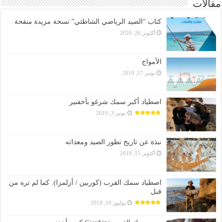
مقالات
كتاب “الصيد الرياضي الشاطئي” نسخة مزيدة منقحة
أكتوبر 26, 2020
الأمواج
نونبر 17, 2019
اصطياد أكبر سمك شرغو بأخفنير
نونبر 3, 2019
نبذة عن تاريخ تطور الصيد ومعداته
أكتوبر 15, 2019
اصطياد سمك القرب (كوربين / أزلمزا). كما لم تره من
قبل
يوليوز 10, 2019