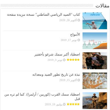
مقالات
كتاب “الصيد الرياضي الشاطئي” نسخة مزيدة منقحة
أكتوبر 26, 2020
الأمواج
نونبر 17, 2019
اصطياد أكبر سمك شرغو بأخفنير
نونبر 3, 2019
نبذة عن تاريخ تطور الصيد ومعداته
أكتوبر 15, 2019
اصطياد سمك القرب (كوربين / أزلمزا). كما لم تره من
قبل
يوليوز 10, 2019