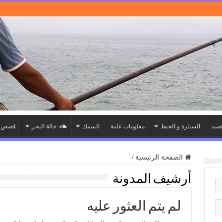
صيد
السنارة و الخيط
معلومات عامة
السمك
حالة البحر
قصص ا
الصفحة الرئيسية
/
أرشيف المدونة
لم يتم العثور عليه