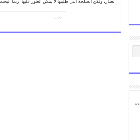
نعتذر، ولكن الصفحة التي طلبتها لا يمكن العثور عليها. ربما الب
حة