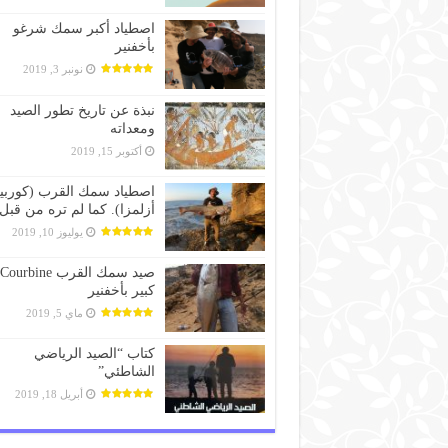
اصطياد أكبر سمك شرغو
بأخفنير
نونبر 3, 2019
نبذة عن تاريخ تطور الصيد
ومعداته
أكتوبر 15, 2019
اصطياد سمك القرب (كوربين
أزلمزا). كما لم تره من قبل
يوليوز 10, 2019
صيد سمك القرب Courbine
كبير بأخفنير
ماي 5, 2019
كتاب “الصيد الرياضي
الشاطئي”
أبريل 18, 2019