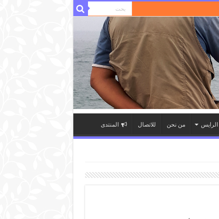
لرايس
من نحن
للاتصال
المنتدى