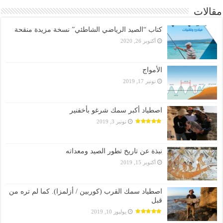
مقالات
كتاب “الصيد الرياضي الشاطئي” نسخة مزيدة منقحة
أكتوبر 26, 2020
الأمواج
نونبر 17, 2019
اصطياد أكبر سمك شرغو بأخفنير
نونبر 3, 2019
نبذة عن تاريخ تطور الصيد ومعداته
أكتوبر 15, 2019
اصطياد سمك القرب (كوربين / أزلمزا). كما لم تره من
قبل
يوليوز 10, 2019