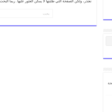
نعتذر، ولكن الصفحة التي طلبتها لا يمكن العثور عليها. ربما الب
حة