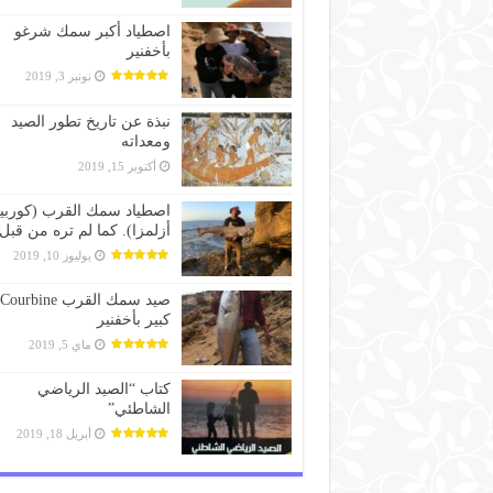
اصطياد أكبر سمك شرغو
بأخفنير
نونبر 3, 2019
نبذة عن تاريخ تطور الصيد
ومعداته
أكتوبر 15, 2019
اصطياد سمك القرب (كوربين
أزلمزا). كما لم تره من قبل
يوليوز 10, 2019
صيد سمك القرب Courbine
كبير بأخفنير
ماي 5, 2019
كتاب “الصيد الرياضي
الشاطئي”
أبريل 18, 2019