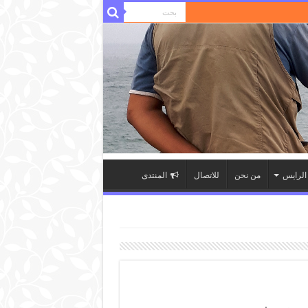
لرايس
من نحن
للاتصال
المنتدى