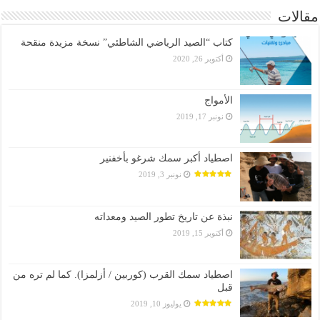
مقالات
كتاب “الصيد الرياضي الشاطئي” نسخة مزيدة منقحة
أكتوبر 26, 2020
الأمواج
نونبر 17, 2019
اصطياد أكبر سمك شرغو بأخفنير
نونبر 3, 2019
نبذة عن تاريخ تطور الصيد ومعداته
أكتوبر 15, 2019
اصطياد سمك القرب (كوربين / أزلمزا). كما لم تره من
قبل
يوليوز 10, 2019