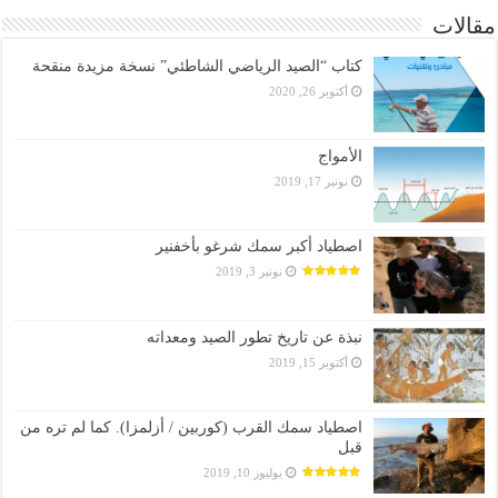
مقالات
كتاب “الصيد الرياضي الشاطئي” نسخة مزيدة منقحة
أكتوبر 26, 2020
الأمواج
نونبر 17, 2019
اصطياد أكبر سمك شرغو بأخفنير
نونبر 3, 2019
نبذة عن تاريخ تطور الصيد ومعداته
أكتوبر 15, 2019
اصطياد سمك القرب (كوربين / أزلمزا). كما لم تره من
قبل
يوليوز 10, 2019