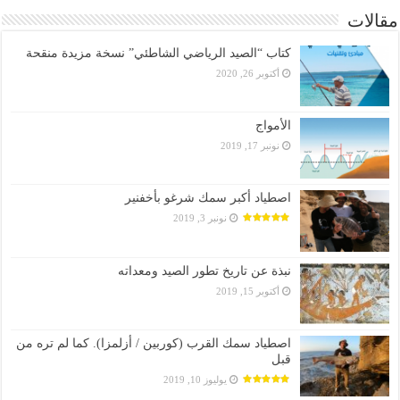
مقالات
كتاب “الصيد الرياضي الشاطئي” نسخة مزيدة منقحة
أكتوبر 26, 2020
الأمواج
نونبر 17, 2019
اصطياد أكبر سمك شرغو بأخفنير
نونبر 3, 2019
نبذة عن تاريخ تطور الصيد ومعداته
أكتوبر 15, 2019
اصطياد سمك القرب (كوربين / أزلمزا). كما لم تره من
قبل
يوليوز 10, 2019