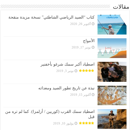
مقالات
كتاب “الصيد الرياضي الشاطئي” نسخة مزيدة منقحة
أكتوبر 26, 2020
الأمواج
نونبر 17, 2019
اصطياد أكبر سمك شرغو بأخفنير
نونبر 3, 2019
نبذة عن تاريخ تطور الصيد ومعداته
أكتوبر 15, 2019
اصطياد سمك القرب (كوربين / أزلمزا). كما لم تره من
قبل
يوليوز 10, 2019