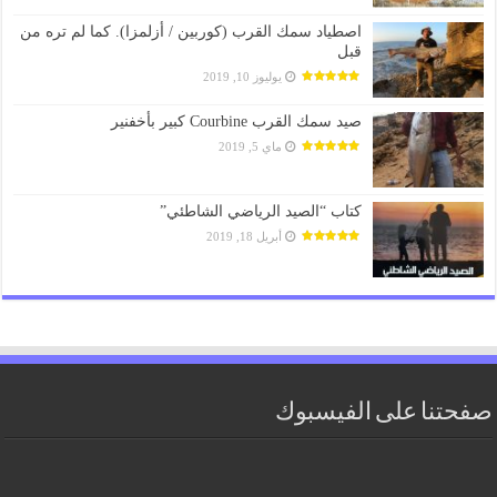
اصطياد سمك القرب (كوربين / أزلمزا). كما لم تره من
قبل
يوليوز 10, 2019
صيد سمك القرب Courbine كبير بأخفنير
ماي 5, 2019
كتاب “الصيد الرياضي الشاطئي”
أبريل 18, 2019
صفحتنا على الفيسبوك