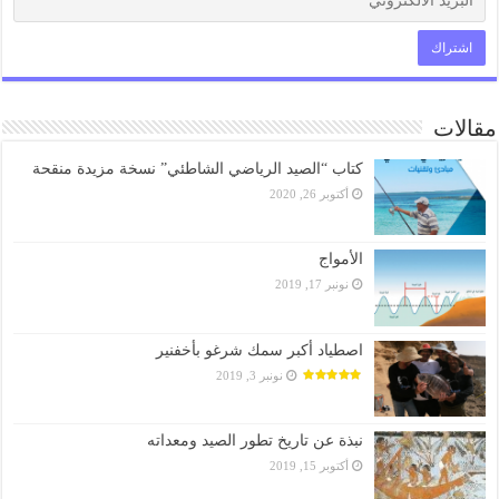
مقالات
كتاب “الصيد الرياضي الشاطئي” نسخة مزيدة منقحة
أكتوبر 26, 2020
الأمواج
نونبر 17, 2019
اصطياد أكبر سمك شرغو بأخفنير
نونبر 3, 2019
نبذة عن تاريخ تطور الصيد ومعداته
أكتوبر 15, 2019