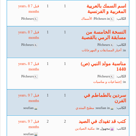
اسم السمك بالعربية
1
1
قبل 7 years، 8
المغربية و الفرنسية
months
الكاتب:
in:
Pêcheurs
الأسماك
Pêcheurs
النسخة الخامسة من
1
1
قبل 7 years، 8
مسابقة الرمي بالقصبة
months
الكاتب:
Pêcheurs
Pêcheurs
in:
أخبار المسابقات و المهرجانات
مناسبة مولد النبي (ص)
1
1
قبل 7 years، 8
1440
months
الكاتب:
Pêcheurs
Pêcheurs
in:
إجتماعيات و مناسبات
سردين بالطماطم في
1
1
قبل 7 years، 9
الفرن
months
الكاتب:
in:
soufian
مطبخ المنتدي
soufian
كتب قد تفيدك في الصيد
2
2
قبل 7 years، 9
months
الكاتب:
مجهول
in:
مكتبة الصيادين
soufian