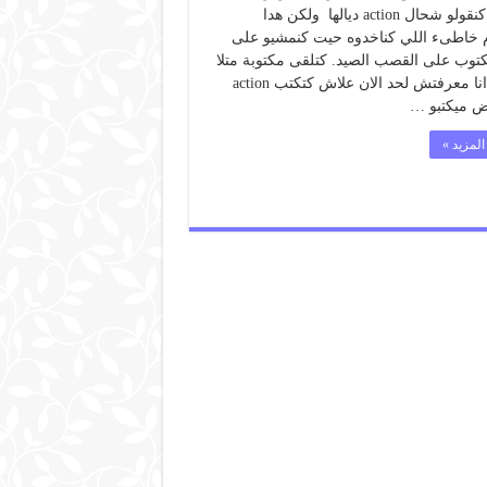
action كنقولو شحال action ديالها ولكن هدا
 خاطىء اللي كناخدوه حيت كنمشيو على
توب على القصب الصيد. كتلقى مكتوبة متلا
20-80 انا معرفتش لحد الان علاش كتكتب action
 ميكتبو …
المزيد »