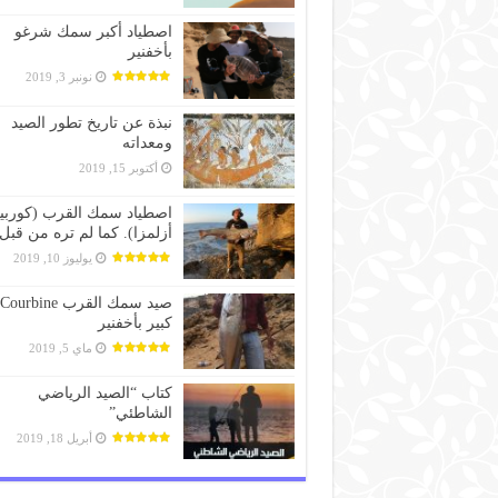
اصطياد أكبر سمك شرغو
بأخفنير
نونبر 3, 2019
نبذة عن تاريخ تطور الصيد
ومعداته
أكتوبر 15, 2019
اصطياد سمك القرب (كوربين
أزلمزا). كما لم تره من قبل
يوليوز 10, 2019
صيد سمك القرب Courbine
كبير بأخفنير
ماي 5, 2019
كتاب “الصيد الرياضي
الشاطئي”
أبريل 18, 2019