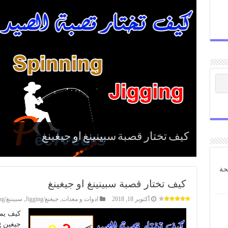
كيف تختار قصبة سبينينغ او جيغينغ
حة
كيف تختار قصبة سبينينغ او جيغينغ
أكتوبر 18, 2018
ادوات و معدات
,
جيغنغ/Jigging
,
سبيننغ/Spinning