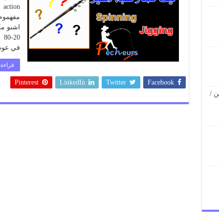
مفهموم
اشنو مك
في عوض
قراءة 
Pinterest
LinkedIn
Twitter
Facebook
 /