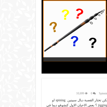
10,699
0
كيف يمكن تختار القصبة ديال سبينين spining او
جيغين jigging ؟ بعض الاحيان الاول كنشوفو ديما في