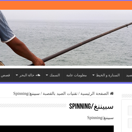
صيد
السنارة و الخيط
معلومات عامة
السمك
حالة البحر
قصص ا
الصفحة الرئيسية
/
تقنيات الصيد بالقصبة
/
سبيننغ/Spinning
سبيننغ/Spinning
سبيننغ/Spinning