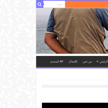
لرايس
من نحن
للاتصال
المنتدى