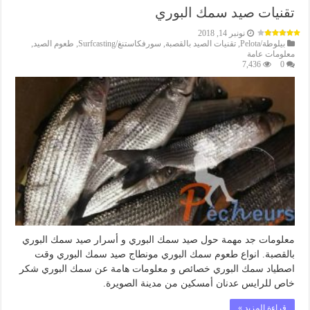
تقنيات صيد سمك البوري
نونبر 14, 2018
بيلوطة/Pelota
,
تقنيات الصيد بالقصبة
,
سورفكاستنغ/Surfcasting
,
طعوم الصيد
,
معلومات عامة
7,436
0
معلومات جد مهمة حول صيد سمك البوري و أسرار صيد سمك البوري
بالقصبة. انواع طعوم سمك البوري مونطاج صيد سمك البوري وقت
اصطياد سمك البوري خصائص و معلومات هامة عن سمك البوري شكر
خاص للرايس عدنان أمسكين من مدينة الصويرة.
قراءة المزيد »