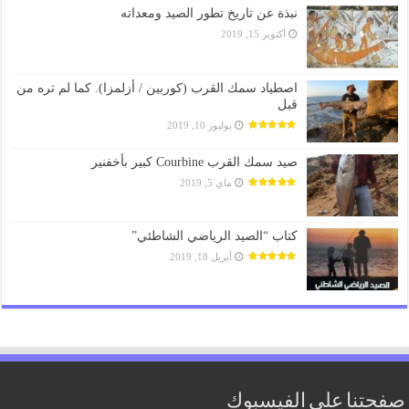
نبذة عن تاريخ تطور الصيد ومعداته
أكتوبر 15, 2019
اصطياد سمك القرب (كوربين / أزلمزا). كما لم تره من
قبل
يوليوز 10, 2019
صيد سمك القرب Courbine كبير بأخفنير
ماي 5, 2019
كتاب “الصيد الرياضي الشاطئي”
أبريل 18, 2019
صفحتنا على الفيسبوك